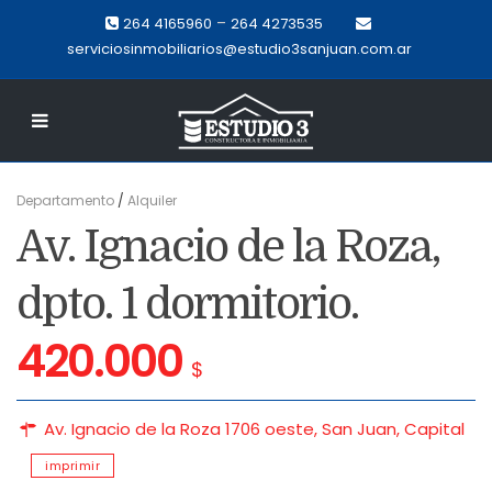
–
264 4165960
264 4273535
serviciosinmobiliarios@estudio3sanjuan.com.ar
Departamento
/
Alquiler
Av. Ignacio de la Roza,
dpto. 1 dormitorio.
420.000
$
Av. Ignacio de la Roza 1706 oeste,
San Juan
,
Capital
imprimir