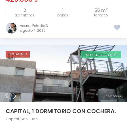
2
2
1
55 m
tamaño
Asesor Estudio 3
agosto 4, 2026
DESTACADO
MUY BUEN ESTADO
comparar
CAPITAL, 1 DORMITORIO CON COCHERA.
Capital
,
San Juan