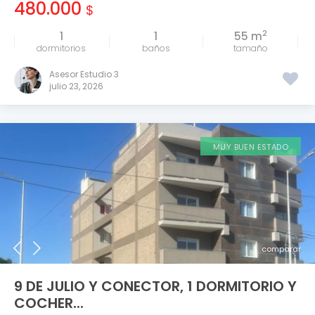
480.000
$
2
1
1
55 m
tamaño
Asesor Estudio 3
julio 23, 2026
MUY BUEN ESTADO
comparar
9 DE JULIO Y CONECTOR, 1 DORMITORIO Y
COCHER...