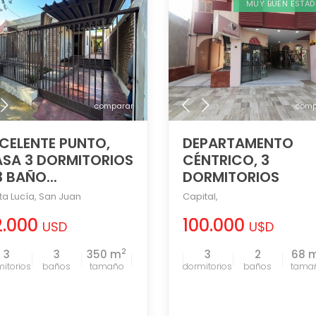
MUY BUEN ESTA
comparar
comp
CELENTE PUNTO,
DEPARTAMENTO
SA 3 DORMITORIOS
CÉNTRICO, 3
3 BAÑO...
DORMITORIOS
ta Lucía
,
San Juan
Capital
,
2.000
100.000
USD
U$D
2
3
3
350 m
3
2
68 
tamaño
tama