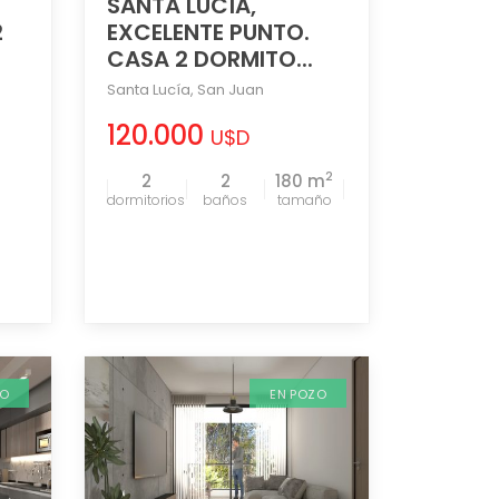
SANTA LUCÍA,
2
EXCELENTE PUNTO.
CASA 2 DORMITO...
Santa Lucía
,
San Juan
120.000
U$D
2
2
2
180 m
tamaño
ZO
EN POZO