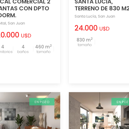
CAL COMERCIAL 2
SANTA LUCIA,
ANTAS CON DPTO
TERRENO DE 830 M
DORM.
Santa Lucía
,
San Juan
ital
,
San Juan
24.000
U$D
20.000
U$D
2
830 m
tamaño
2
4
4
460 m
tamaño
EN POZO
EN PO