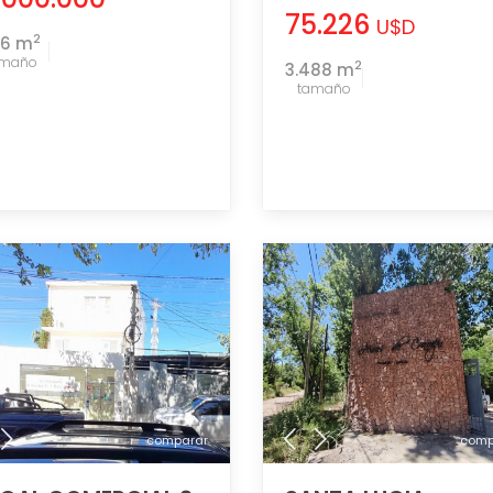
75.226
U$D
2
56 m
amaño
2
3.488 m
tamaño
comparar
comp