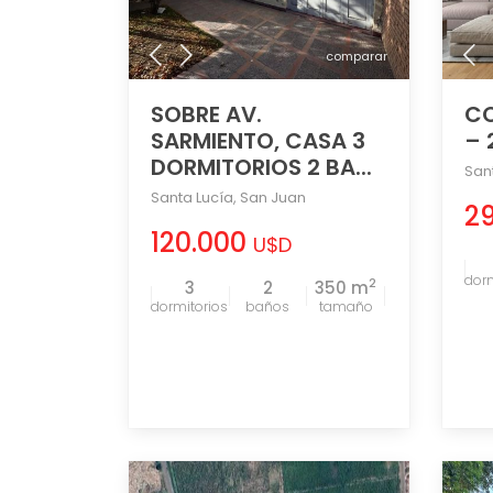
comparar
SOBRE AV.
CO
SARMIENTO, CASA 3
– 
DORMITORIOS 2 BA...
San
Santa Lucía
,
San Juan
2
120.000
U$D
2
3
2
350 m
tamaño