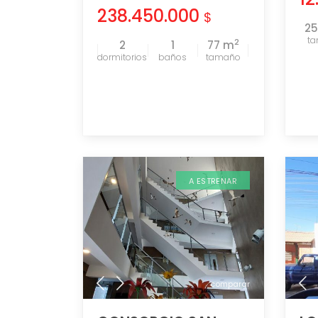
238.450.000
$
2
t
2
2
1
77 m
tamaño
A ESTRENAR
comparar