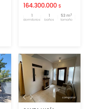
164.300.000
$
2
1
1
53 m
tamaño
arar
comparar