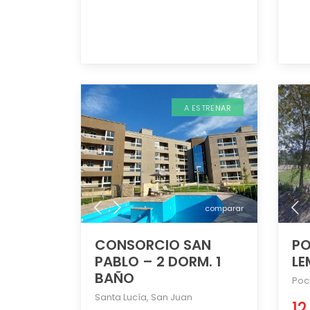
A ESTRENAR
comparar
CONSORCIO SAN
PO
PABLO – 2 DORM. 1
LE
BAÑO
Poc
Santa Lucía
,
San Juan
12