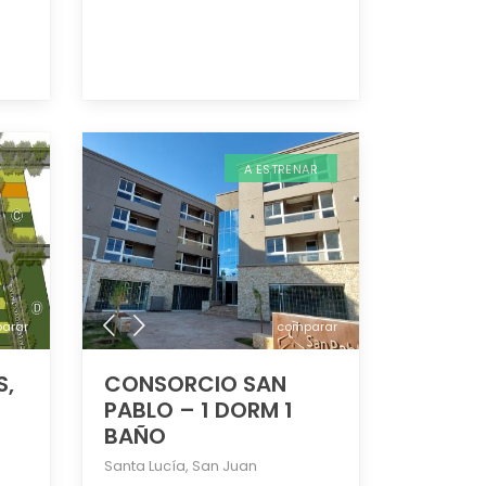
A ESTRENAR
arar
comparar
S,
CONSORCIO SAN
PABLO – 1 DORM 1
BAÑO
Santa Lucía
,
San Juan