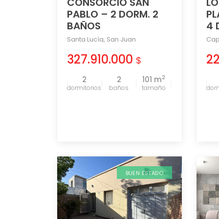
CONSORCIO SAN
LO
PABLO – 2 DORM. 2
PL
BAÑOS
4 
Santa Lucía
,
San Juan
Cap
327.910.000
2
$
2
2
2
101 m
tamaño
BUEN ESTADO