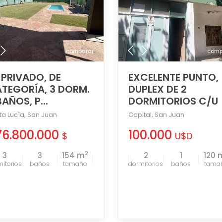
comparar
comp
 PRIVADO, DE
EXCELENTE PUNTO,
TEGORÍA, 3 DORM.
DUPLEX DE 2
BAÑOS, P...
DORMITORIOS C/U
ta Lucía
,
San Juan
Capital
,
San Juan
76.800.000
100.000
$
U$D
2
3
3
154 m
2
1
120 
tamaño
tama