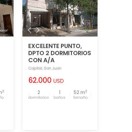
arar
comparar
EXCELENTE PUNTO,
DPTO 2 DORMITORIOS
CON A/A
Capital
,
San Juan
62.000
USD
2
2
m
2
1
52 m
ño
tamaño