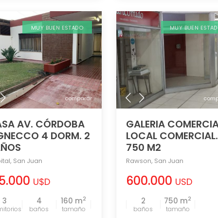
MUY BUEN ESTADO
MUY BUEN ESTA
comparar
comp
SA AV. CÓRDOBA
GALERIA COMERCIA
GNECCO 4 DORM. 2
LOCAL COMERCIAL.
AÑOS
750 M2
ital
,
San Juan
Rawson
,
San Juan
65.000
600.000
U$D
USD
2
2
3
4
160 m
2
750 m
tamaño
tamaño