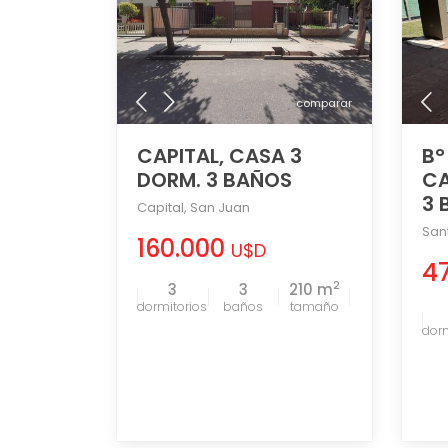
comparar
CAPITAL, CASA 3
B°
DORM. 3 BAÑOS
CA
3 
Capital
,
San Juan
San
160.000
U$D
4
2
3
3
210 m
tamaño