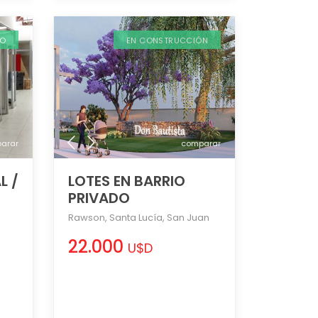
DO
EN CONSTRUCCIÓN
arar
comparar
L /
LOTES EN BARRIO
PRIVADO
Rawson
,
Santa Lucía
,
San Juan
22.000
U$D