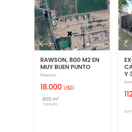
comparar
RAWSON, 800 M2 EN
EX
MUY BUEN PUNTO
CA
Y 
Rawson
,
San
18.000
U$D
11
2
800 m
tamaño