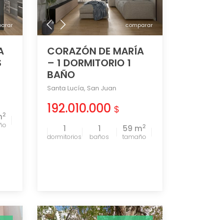
arar
comparar
A
CORAZÓN DE MARÍA
S
– 1 DORMITORIO 1
BAÑO
Santa Lucía
,
San Juan
192.010.000
$
2
m
ño
2
1
1
59 m
tamaño