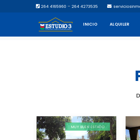
–
264 4165960
264 4273535
serviciosinm
INICIO
ALQUILER
Inicio
Venta
D
MUY BUEN ESTADO