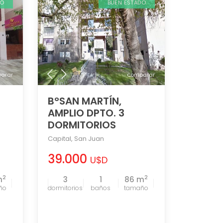
DO
BUEN ESTADO
arar
comparar
B°SAN MARTÍN,
AMPLIO DPTO. 3
DORMITORIOS
Capital
,
San Juan
39.000
U$D
2
2
m
3
1
86 m
ño
tamaño