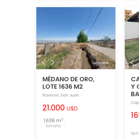
comparar
MÉDANO DE ORO,
CA
LOTE 1636 M2
Y 
B
Rawson
,
San Juan
Cap
21.000
U$D
1
2
1.636 m
tamaño