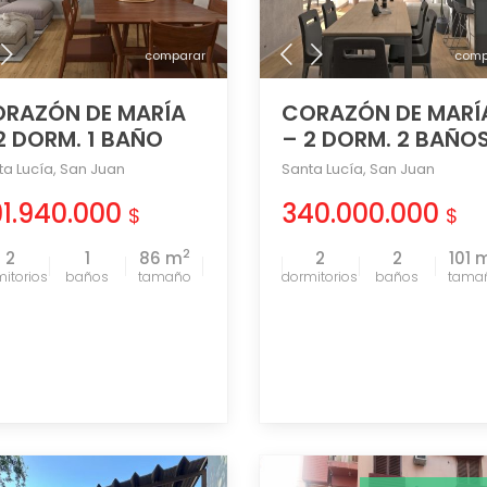
comparar
comp
RAZÓN DE MARÍA
CORAZÓN DE MARÍ
2 DORM. 1 BAÑO
– 2 DORM. 2 BAÑO
ta Lucía
,
San Juan
Santa Lucía
,
San Juan
91.940.000
340.000.000
$
$
2
2
1
86 m
2
2
101 
tamaño
tama