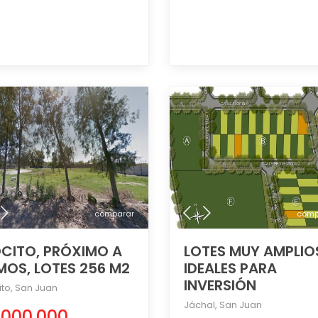
comparar
comp
CITO, PRÓXIMO A
LOTES MUY AMPLIO
MOS, LOTES 256 M2
IDEALES PARA
INVERSIÓN
ito
,
San Juan
Jáchal
,
San Juan
.000.000