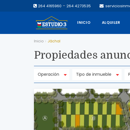
–
264 4165960
264 4273535
serviciosinm
INICIO
ALQUILER
Inicio
Jáchal
Propiedades anunc
Operación
Tipo de inmueble