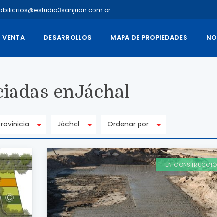
obiliarios@estudio3sanjuan.com.ar
VENTA
DESARROLLOS
MAPA DE PROPIEDADES
NO
iadas enJáchal
Provinicia
Jáchal
Ordenar por
EN CONSTRUCCI