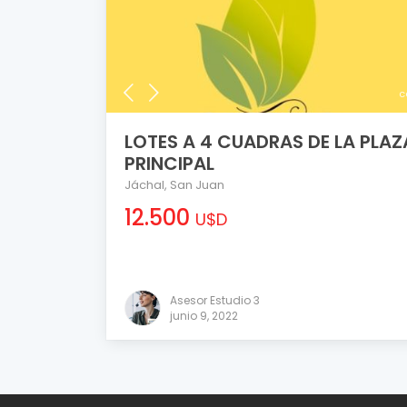
c
LOTES A 4 CUADRAS DE LA PLAZ
PRINCIPAL
Jáchal
,
San Juan
12.500
U$D
Asesor Estudio 3
junio 9, 2022