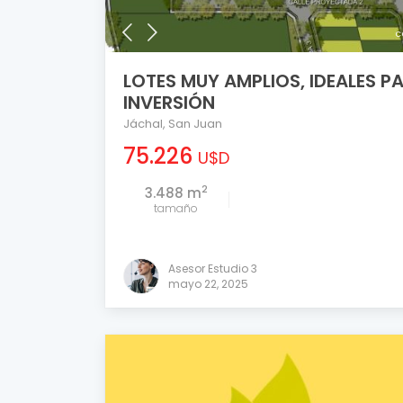
c
LOTES MUY AMPLIOS, IDEALES P
INVERSIÓN
Jáchal
,
San Juan
75.226
U$D
2
3.488 m
tamaño
Asesor Estudio 3
mayo 22, 2025