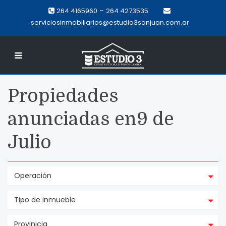
–
264 4165960
264 4273535
serviciosinmobiliarios@estudio3sanjuan.com.ar
Propiedades
anunciadas en9 de
Julio
Operación
Tipo de inmueble
Provinicia