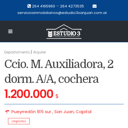
–
264 4165960
264 4273535
serviciosinmobiliarios@estudio3sanjuan.com.ar
Departamento
/
Alquiler
Ccio. M. Auxiliadora, 2
dorm. A/A, cochera
1.200.000
$
Pueyrredón 915 sur ,
San Juan
,
Capital
imprimir