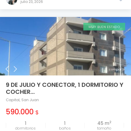
julio 23, 2026
MUY BUEN ESTADO
comparar
9 DE JULIO Y CONECTOR, 1 DORMITORIO Y
COCHER...
Capital
,
San Juan
590.000
$
2
1
1
45 m
tamaño