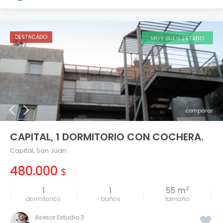
DESTACADO
MUY BUEN ESTADO
comparar
CAPITAL, 1 DORMITORIO CON COCHERA.
Capital
,
San Juan
480.000
$
2
1
1
55 m
tamaño
Asesor Estudio 3