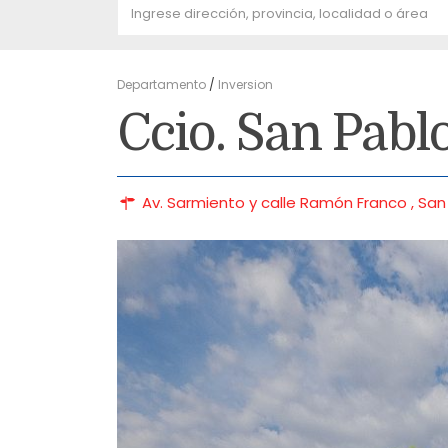
Departamento
/
Inversion
Ccio. San Pabl
Av. Sarmiento y calle Ramón Franco ,
San