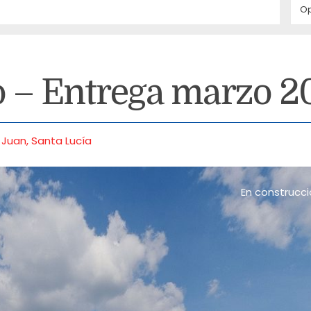
O
o – Entrega marzo 2
 Juan
,
Santa Lucía
En construcc