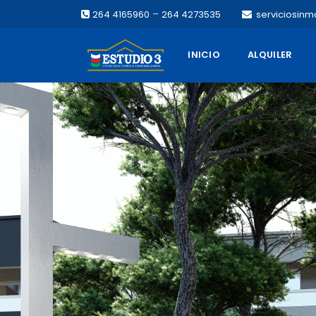
–
264 4165960
264 4273535
serviciosinm
INICIO
ALQUILER