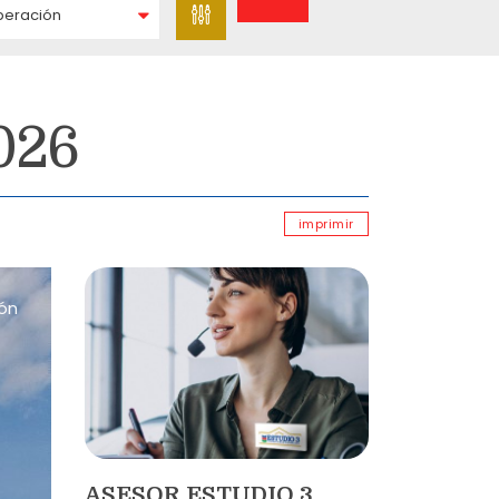
peración
026
imprimir
ión
ASESOR ESTUDIO 3